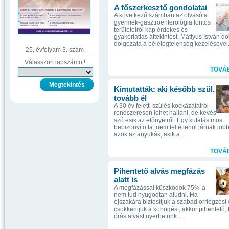
A főszerkesztő gondolatai
A következő számban az olvasó a
gyermek-gasztroenterológia fontos
területeiről kap érdekes és
gyakorlatias áttekintést. Máttyus István do
dolgozata a bélelégtelenség kezelésével.
25. évfolyam 3. szám
Válasszon lapszámot!
TOVÁ
Kimutatták: aki később szül,
tovább él
A 30 év feletti szülés kockázatairól
rendszeresen lehet hallani, de kevés
szó esik az előnyeiről. Egy kutatás most
bebizonyította, nem feltétlenül járnak job
azok az anyukák, akik a...
TOVÁ
Pihentető alvás megfázás
alatt is
A megfázással küszködők 75%-a
nem tud nyugodtan aludni. Ha
éjszakára biztosítjuk a szabad orrlégzést
csökkentjük a köhögést, akkor pihentető,
órás alvást nyerhetünk. ...