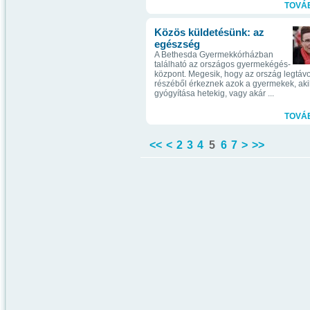
TOVÁ
Közös küldetésünk: az
egészség
A Bethesda Gyermekkórházban
található az országos gyermekégés-
központ. Megesik, hogy az ország legtávo
részéből érkeznek azok a gyermekek, aki
gyógyítása hetekig, vagy akár ...
TOVÁ
<<
<
2
3
4
5
6
7
>
>>