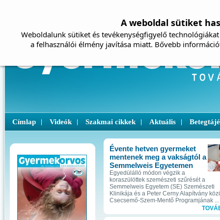
A weboldal sütiket ha
Weboldalunk sütiket és tevékenységfigyelő technológiákat 
a felhasználói élmény javítása miatt. Bővebb információ
Címlap
Videók
Szakmai cikkek
Aktuális
Betegtáj
|
|
|
|
Évente hetven gyermeket
mentenek meg a vakságtól a
Semmelweis Egyetemen
Egyedülálló módon végzik a
koraszülöttek szemészeti szűrését a
Semmelweis Egyetem (SE) Szemészeti
Klinikája és a Peter Cerny Alapítvány köz
Csecsemő-Szem-Mentő Programjának ...
TOVÁ