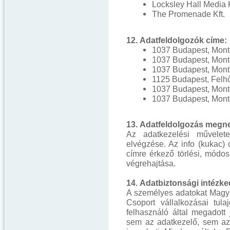
Locksley Hall Media K
The Promenade Kft.
12. Adatfeldolgozók címe
1037 Budapest, Monte
1037 Budapest, Monte
1037 Budapest, Monte
1125 Budapest, Felhő
1037 Budapest, Monte
1037 Budapest, Monte
13. Adatfeldolgozás megn
Az adatkezelési művelete
elvégzése. Az info (kukac)
címre érkező törlési, módosí
végrehajtása.
14. Adatbiztonsági intézk
A személyes adatokat Magya
Csoport vállalkozásai tula
felhasználó által megadott 
sem az adatkezelő, sem az