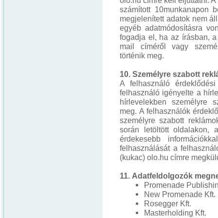
olo.hu címre kell eljuttatni. 
számított 10munkanapon bel
megjelenített adatok nem áll
egyéb adatmódosításra vo
fogadja el, ha az írásban, a
mail címéről vagy személ
történik meg.
10. Személyre szabott rek
A felhasználó érdeklődés
felhasználó igényelte a hírl
hírlevelekben személyre sz
meg. A felhasználók érdekl
személyre szabott reklámok
során letöltött oldalakon
érdekesebb információkka
felhasználását a felhasználó
(kukac) olo.hu címre megküld
11. Adatfeldolgozók megn
Promenade Publishin
New Promenade Kft.
Rosegger Kft.
Masterholding Kft.