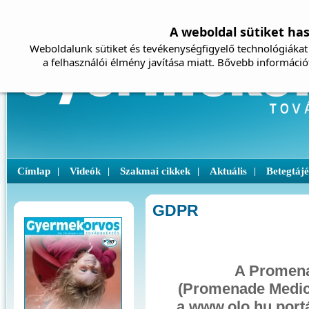
A weboldal sütiket ha
Weboldalunk sütiket és tevékenységfigyelő technológiákat 
a felhasználói élmény javítása miatt. Bővebb információ
Címlap
Videók
Szakmai cikkek
Aktuális
Betegtáj
|
|
|
|
GDPR
A Promena
(Promenade Medic
a www.olo.hu port