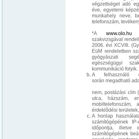
végzettséget adó e
éve, egyetemi képzé
munkahely neve, be
telefonszám, tevékeny
*A
www.olo.hu
po
szakvizsgával rendel
2006. évi XCVIII. (Gyf
EüM rendeletben sza
gyógyászati seg
egészségügyi szak
kommunikáció folyik.
A felhasználó d
során megadható ada
nem, postázási cím (
utca, házszám, eme
mobiltelefonszám, 
érdeklődési területek,
A honlap használata
számítógépének IP-
időpontja, illetv
számítógépének beál