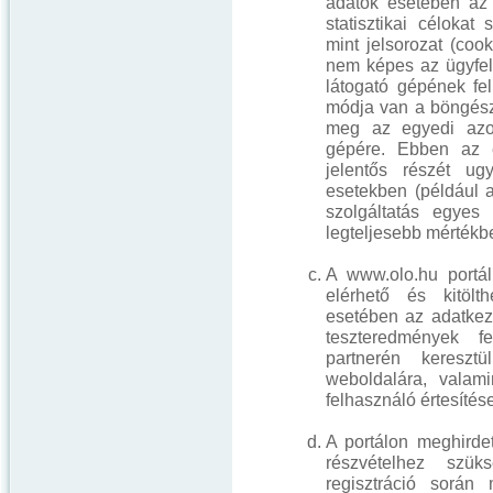
adatok esetében az 
statisztikai célokat
mint jelsorozat (co
nem képes az ügyfele
látogató gépének fe
módja van a böngésző
meg az egyedi azon
gépére. Ebben az e
jelentős részét ug
esetekben (például 
szolgáltatás egyes
legteljesebb mértékb
A www.olo.hu portál
elérhető és kitölt
esetében az adatkeze
teszteredmények fe
partnerén keresz
weboldalára, valami
felhasználó értesítés
A portálon meghirde
részvételhez szü
regisztráció során