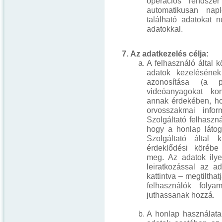
operációs rendsze
automatikusan napl
található adatokat
adatokkal.
7. Az adatkezelés célja:
A felhasználó által 
adatok kezelésének
azonosítása (a p
videóanyagokat komm
annak érdekében, hog
orvosszakmai info
Szolgáltató felhaszná
hogy a honlap látoga
Szolgáltató által k
érdeklődési körébe 
meg. Az adatok ilye
leiratkozással az ad
kattintva – megtilthat
felhasználók folya
juthassanak hozzá.
A honlap használata 