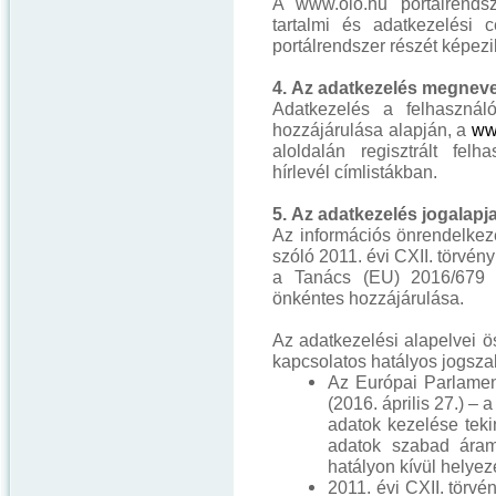
A www.olo.hu portálrends
tartalmi és adatkezelési
portálrendszer részét képezi
4. Az adatkezelés megnev
Adatkezelés a felhasználó
hozzájárulása alapján, a
ww
aloldalán regisztrált felh
hírlevél címlistákban.
5. Az adatkezelés jogalapj
Az információs önrendelkez
szóló 2011. évi CXII. törvén
a Tanács (EU) 2016/679 (
önkéntes hozzájárulása.
Az adatkezelési alapelvei
kapcsolatos hatályos jogsza
Az Európai Parlamen
(2016. április 27.) 
adatok kezelése teki
adatok szabad áraml
hatályon kívül helye
2011. évi CXII. törvé