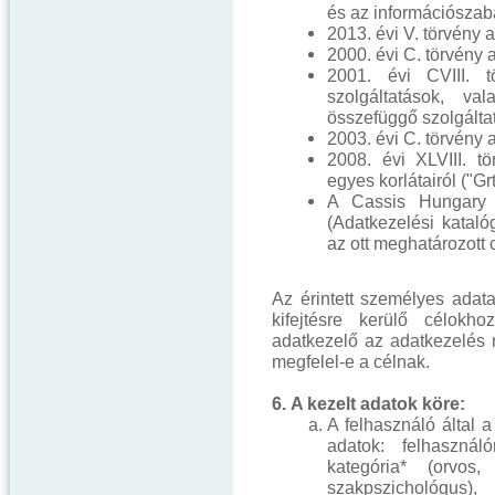
és az információszaba
2013. évi V. törvény a
2000. évi C. törvény a
2001. évi CVIII. t
szolgáltatások, va
összefüggő szolgáltat
2003. évi C. törvény a
2008. évi XLVIII. t
egyes korlátairól ("Gr
A Cassis Hungary Kf
(Adatkezelési kataló
az ott meghatározott 
Az érintett személyes adat
kifejtésre kerülő célokh
adatkezelő az adatkezelés 
megfelel-e a célnak.
6. A kezelt adatok köre:
A felhasználó által 
adatok: felhasználó
kategória* (orvos,
szakpszichológus),