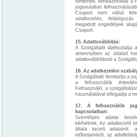
ismerheti. Mindazonáltal a F
jogosulatlan felhasználásá
Csoport nem vállal fel
adatkezelés, -feldolgozás
megadott engedélyek alap
Csoport.
15. Adattovábbítás:
A Szolgáltató tájékoztatja 
amennyiben az adatait har
adattovábbításról a Szolgálta
16. Az adatkezelési szabá
A Szolgáltató fenntartja a j
a felhasználók értesíté
Felhasználó, a szolgáltatá
használatával elfogadja a mó
17. A felhasználók jog
kapcsolatban:
Személyes adatai kezelé
kérhetnek. Az adatkezelő ké
általa kezelt adatairól, a
időtartamáról, az adatfeldo