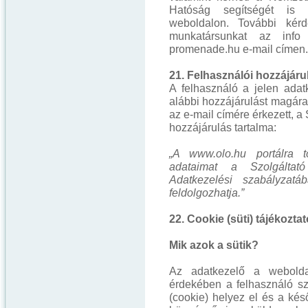
Hatóság segítségét is a
weboldalon. További kérdé
munkatársunkat az info
promenade.hu e-mail címen.
21. Felhasználói hozzájáru
A felhasználó a jelen adat
alábbi hozzájárulást magára
az e-mail címére érkezett, a S
hozzájárulás tartalma:
„A www.olo.hu portálra t
adataimat a Szolgálta
Adatkezelési szabályzatáb
feldolgozhatja.”
22. Cookie (süti) tájékoztat
Mik azok a sütik?
Az adatkezelő a webolda
érdekében a felhasználó sz
(cookie) helyez el és a kés