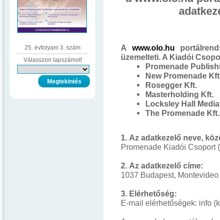
adatkeze
A
www.olo.hu
portálrend
25. évfolyam 3. szám
üzemelteti. A Kiadói Csopor
Válasszon lapszámot!
Promenade Publishi
New Promenade Kft
Rosegger Kft.
Masterholding Kft.
Locksley Hall Media 
The Promenade Kft.
1. Az adatkezelő neve, kö
Promenade Kiadói Csoport (a
2. Az adatkezelő címe:
1037 Budapest, Montevideo u
3. Elérhetőség:
E-mail elérhetőségek: info (