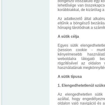
böngésző visszaküld egy kor
lehetősége van összekapcsol
korábbiakkal, de kizárólag a 
Az adatkezelő által alkalm
eltűnik a böngésző bezárásá
hónapig tárolódnak a számí
A sütik célja
Egyes sütik elengedhetet
(session cookie - mun
kényelmesebb használat
weboldalra látogató beál
rögzítésével az oldalon 
használatának megkönnyíté
A sütik típusa
1. Elengedhetetlenül szük
Az elengedhetetlen sütik
azáltal, hogy engedélyezn
oldalon való navigáció és a