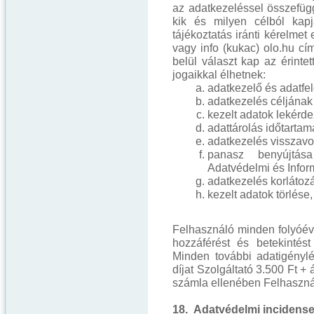
az adatkezeléssel összefüg
kik és milyen célból kap
tájékoztatás iránti kérelme
vagy info (kukac) olo.hu cí
belül választ kap az érintet
jogaikkal élhetnek:
adatkezelő és adatfe
adatkezelés céljána
kezelt adatok lekérd
adattárolás időtarta
adatkezelés visszav
panasz benyújtása
Adatvédelmi és Info
adatkezelés korlátoz
kezelt adatok törlése
Felhasználó minden folyóév
hozzáférést és betekintést
Minden további adatigénylés
díjat Szolgáltató 3.500 Ft +
számla ellenében Felhasznál
18. Adatvédelmi incidense