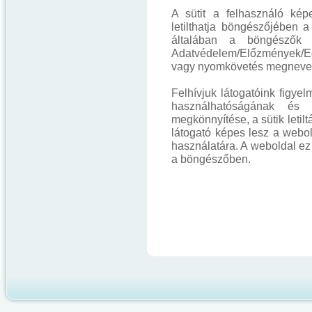
A sütit a felhasználó képe
letilthatja böngészőjében a
általában a böngészők 
Adatvédelem/Előzmények/Egyé
vagy nyomkövetés megnevez
Felhívjuk látogatóink figyel
használhatóságának és f
megkönnyítése, a sütik letil
látogató képes lesz a webol
használatára. A weboldal ez
a böngészőben.