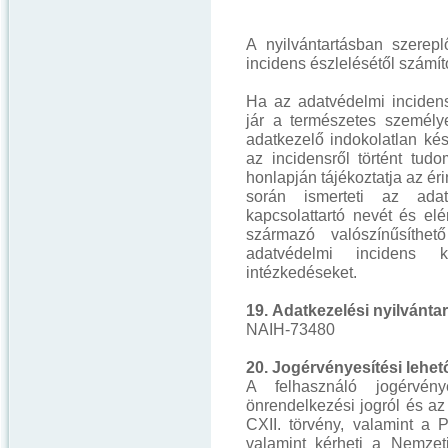
A nyilvántartásban szerep
incidens észlelésétől számíto
Ha az adatvédelmi incidens
jár a természetes személy
adatkezelő indokolatlan ké
az incidensről történt tud
honlapján tájékoztatja az ér
során ismerteti az adat
kapcsolattartó nevét és el
származó valószínűsíthet
adatvédelmi incidens k
intézkedéseket.
19. Adatkezelési nyilvánta
NAIH-73480
20. Jogérvényesítési lehe
A felhasználó jogérvénye
önrendelkezési jogról és az
CXII. törvény, valamint a P
valamint kérheti a Nemzet