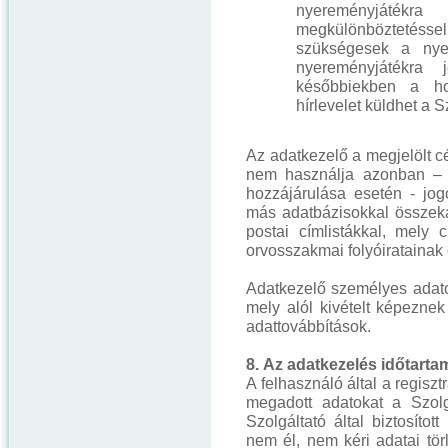
nyereményjátékra
megkülönbözteté
szükségesek a nyer
nyereményjátékra j
későbbiekben a hon
hírlevelet küldhet a S
Az adatkezelő a megjelölt cé
nem használja azonban – az
hozzájárulása esetén - jog
más adatbázisokkal összeka
postai címlistákkal, mely
orvosszakmai folyóiratainak 
Adatkezelő személyes adat
mely alól kivételt képeznek
adattovábbítások.
8. Az adatkezelés időtarta
A felhasználó által a regisz
megadott adatokat a Szolg
Szolgáltató által biztosítot
nem él, nem kéri adatai tör