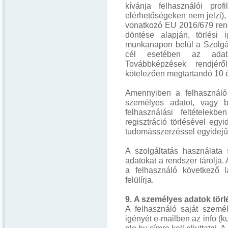
kívánja felhasználói prof
elérhetőségeken nem jelzi), 
vonatkozó EU 2016/679 rend
döntése alapján, törlési 
munkanapon belül a Szolgált
cél esetében az adatk
Továbbképzések rendjérő
kötelezően megtartandó 10 
Amennyiben a felhasználó
személyes adatot, vagy b
felhasználási feltételekb
regisztráció törlésével eg
tudomásszerzéssel egyidejűl
A szolgáltatás használata 
adatokat a rendszer tárolja.
a felhasználó következő l
felülírja.
9. A személyes adatok törl
A felhasználó saját személ
igényét e-mailben az info (