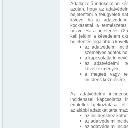
Adatkezelő indokolatlan ké
azután, hogy az adatvédelm
bejelenteni a felügyeleti h
kivéve, ha az adatvédelmi
kockázattal a természete
nézve. Ha a bejelentés 72
kell jelölni a késedelem oká
bejelentés legalább a követk
az adatvédelmi incide
személyes adatok ho
a kapcsolattartó nevé
az adatvédelmi inc
következmények;
a megtett vagy ter
incidens kezelésére, 
Az adatvédelmi incidens
incidenssel kapcsolatos i
érintettek tájékoztatása célj
az alábbi adatokat tartalmaz
az incidenshez köthet
az adatvédelmi incide
az adatvédelmi incid