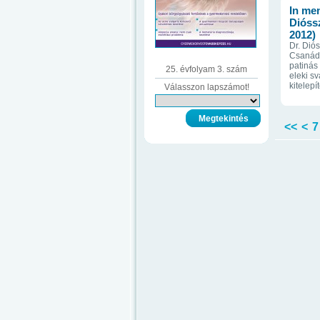
In me
Dióssz
2012)
Dr. Dió
Csanád 
patinás
25. évfolyam 3. szám
eleki s
kitelepít
Válasszon lapszámot!
<<
<
7