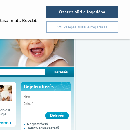
Összes süti elfogadása
ítása miatt. Bővebb
Szükséges sütik elfogadása
Bejelentkezés
Név:
Jelszó:
őorvosi
tője
VÁBB
Regisztráció
Jelszó emlékeztető