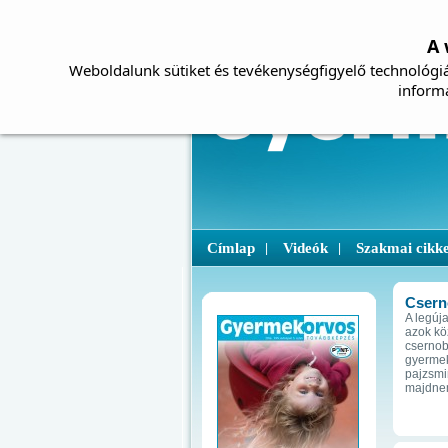
A 
Weboldalunk sütiket és tevékenységfigyelő technológiá
inform
Címlap
Videók
Szakmai cikk
|
|
Cserno
A legúj
azok kö
csernobi
gyerme
pajzsmir
majdnem