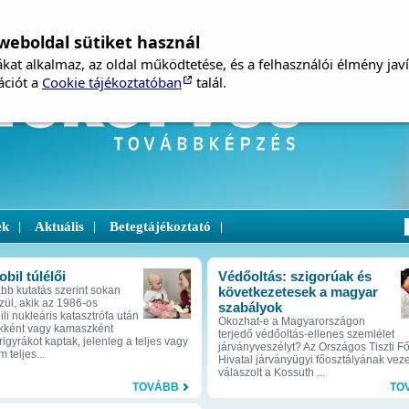
weboldal sütiket használ
kat alkalmaz, az oldal működtetése, és a felhasználói élmény jav
ációt a
Cookie tájékoztatóban
talál.
ek
Aktuális
Betegtájékoztató
|
|
|
bil túlélői
Védőoltás: szigorúak és
abb kutatás szerint sokan
következetesek a magyar
zül, akik az 1986-os
szabályok
li nukleáris katasztrófa után
Okozhat-e a Magyarországon
kként vagy kamaszként
terjedő védőoltás-ellenes szemlélet
igyrákot kaptak, jelenleg a teljes vagy
járványveszélyt? Az Országos Tiszti F
 teljes...
Hivatal járványügyi főosztályának veze
válaszolt a Kossuth ...
TOVÁBB
TO