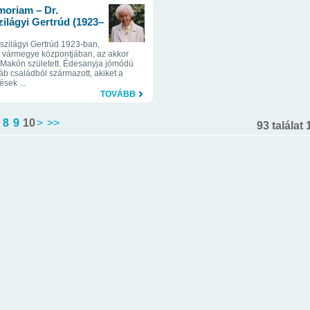
moriam – Dr.
ilágyi Gertrúd (1923–
sszilágyi Gertrúd 1923-ban,
vármegye központjában, az akkor
 Makón született. Édesanyja jómódú
váb családból származott, akiket a
ések ...
TOVÁBB
8
9
10
>
>>
93 találat