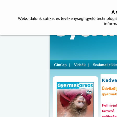
A 
Weboldalunk sütiket és tevékenységfigyelő technológiá
inform
Címlap
Videók
Szakmai cikk
|
|
Kedve
Üdvözölj
gyermek
Felhívj
tartozó
szüksége