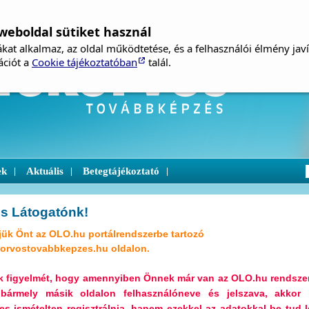
weboldal sütiket használ
kat alkalmaz, az oldal működtetése, és a felhasználói élmény jav
ációt a
Cookie tájékoztatóban
talál.
ek
Aktuális
Betegtájékoztató
|
|
|
s Látogatónk!
ük Önt az OLO.hu portálrendszerbe tartozó
orvostovabbkepzes.hu oldalon.
uk figyelmét, hogy amennyiben Önnek már van az OLO.hu rendsze
 bármely másik oldalon felhasználóneve és jelszava, akkor
s ismételten regisztrálnia, hanem ezekkel az adatokkal be tud l