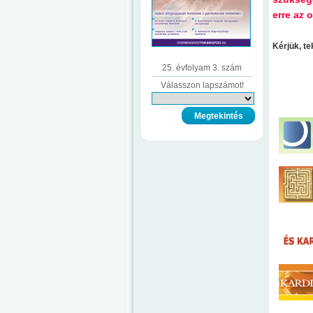
erre az o
Kérjük, t
25. évfolyam 3. szám
Válasszon lapszámot!