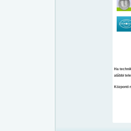
Ha techni
alábbi te
Központi 