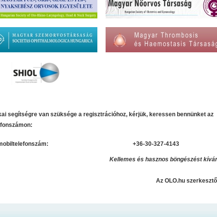
kai segítségre van szüksége a regisztrációhoz, kérjük, keressen bennünket az
lefonszámon:
mobiltelefonszám:
+36-30-327-4143
Kellemes és hasznos böngészést kívá
Az OLO.hu szerkeszt