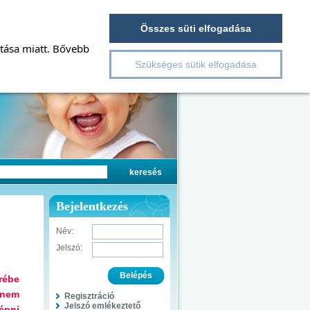
Összes süti elfogadása
ítása miatt. Bővebb
Szükséges sütik elfogadása
Bejelentkezés
Név:
Jelszó:
rébe
 nem
Regisztráció
Jelszó emlékeztető
épni