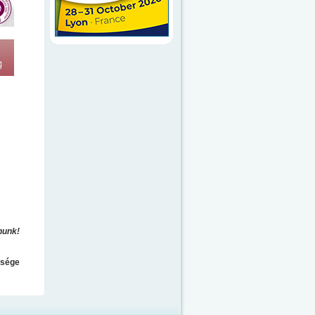
nunk!
ősége