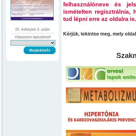
felhasználóneve és je
ismételten regisztrálnia
tud lépni erre az oldalra is
25. évfolyam 3. szám
Kérjük, tekintse meg, mely old
Válasszon lapszámot!
Szakm