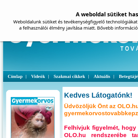
A weboldal sütiket ha
Weboldalunk sütiket és tevékenységfigyelő technológiákat 
a felhasználói élmény javítása miatt. Bővebb információ
Címlap
Videók
Szakmai cikkek
Aktuális
Betegtáj
|
|
|
|
Kedves Látogatónk!
Üdvözöljük Önt az OLO.hu
gyermekorvostovabbkepze
Felhívjuk figyelmét, ho
OLO.hu rendszerébe ta