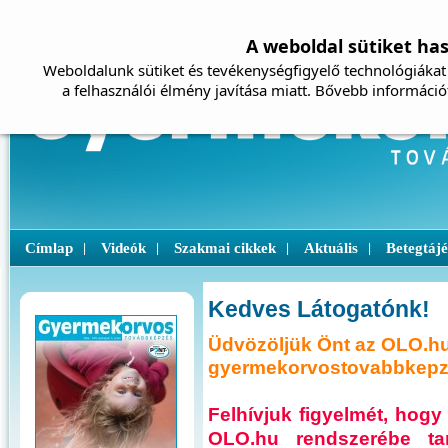
A weboldal sütiket ha
Weboldalunk sütiket és tevékenységfigyelő technológiákat 
a felhasználói élmény javítása miatt. Bővebb információ
Címlap
Videók
Szakmai cikkek
Aktuális
Betegtáj
|
|
|
|
Kedves Látogatónk!
Üdvözöljük Önt az OLO.hu
gyermekorvostovabbkepze
Felhívjuk figyelmét, ho
OLO.hu rendszerébe ta