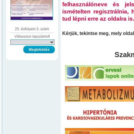
felhasználóneve és je
ismételten regisztrálnia
tud lépni erre az oldalra is
25. évfolyam 3. szám
Kérjük, tekintse meg, mely old
Válasszon lapszámot!
Szakm