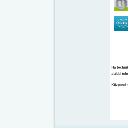
Ha techni
alábbi te
Központi 