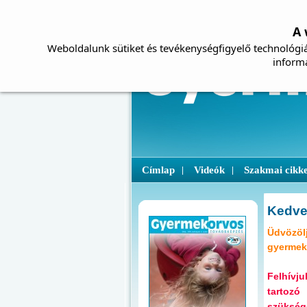
A 
Weboldalunk sütiket és tevékenységfigyelő technológiá
inform
Címlap
Videók
Szakmai cikk
|
|
Kedve
Üdvözölj
gyermek
Felhívj
tartozó
szüksége