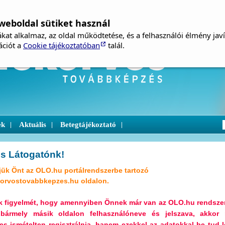
weboldal sütiket használ
kat alkalmaz, az oldal működtetése, és a felhasználói élmény jav
ációt a
Cookie tájékoztatóban
talál.
ek
Aktuális
Betegtájékoztató
|
|
|
s Látogatónk!
ük Önt az OLO.hu portálrendszerbe tartozó
orvostovabbkepzes.hu oldalon.
uk figyelmét, hogy amennyiben Önnek már van az OLO.hu rendsze
 bármely másik oldalon felhasználóneve és jelszava, akkor
s ismételten regisztrálnia, hanem ezekkel az adatokkal be tud l