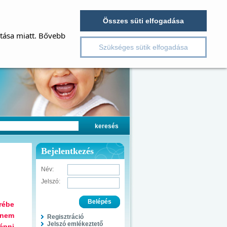
Összes süti elfogadása
ítása miatt. Bővebb
Szükséges sütik elfogadása
Bejelentkezés
Név:
Jelszó:
rébe
 nem
Regisztráció
Jelszó emlékeztető
épni