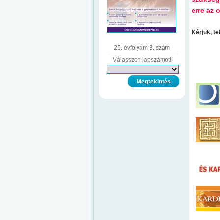
erre az o
Kérjük, t
25. évfolyam 3. szám
Válasszon lapszámot!