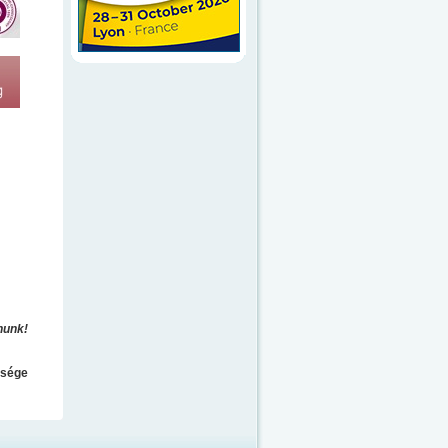
nunk!
ősége