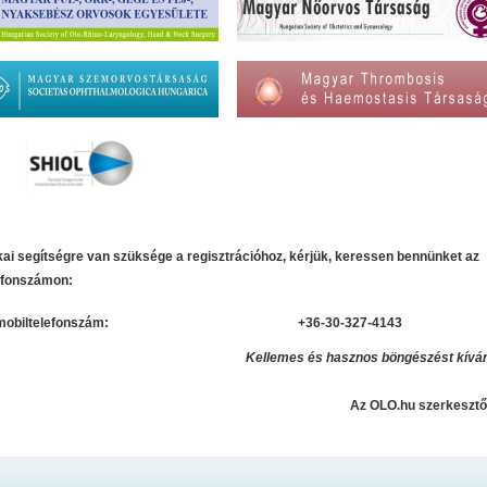
kai segítségre van szüksége a regisztrációhoz, kérjük, keressen bennünket az
lefonszámon:
mobiltelefonszám:
+36-30-327-4143
Kellemes és hasznos böngészést kívá
Az OLO.hu szerkeszt