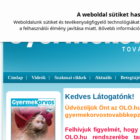
A weboldal sütiket ha
Weboldalunk sütiket és tevékenységfigyelő technológiákat 
a felhasználói élmény javítása miatt. Bővebb információ
Címlap
Videók
Szakmai cikkek
Aktuális
Betegtáj
|
|
|
|
Kedves Látogatónk!
Üdvözöljük Önt az OLO.hu
gyermekorvostovabbkepze
Felhívjuk figyelmét, ho
OLO.hu rendszerébe ta