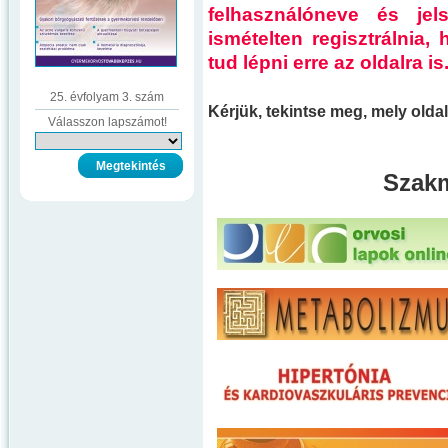
felhasználóneve és je
ismételten regisztrálnia
tud lépni erre az oldalra is
25. évfolyam 3. szám
Kérjük, tekintse meg, mely old
Válasszon lapszámot!
Szakm