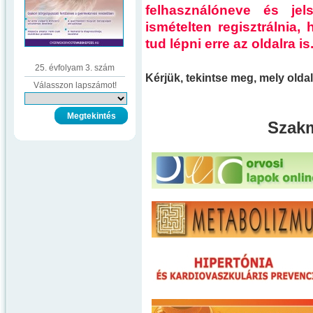
felhasználóneve és je
ismételten regisztrálnia
tud lépni erre az oldalra is
25. évfolyam 3. szám
Kérjük, tekintse meg, mely old
Válasszon lapszámot!
Szakm