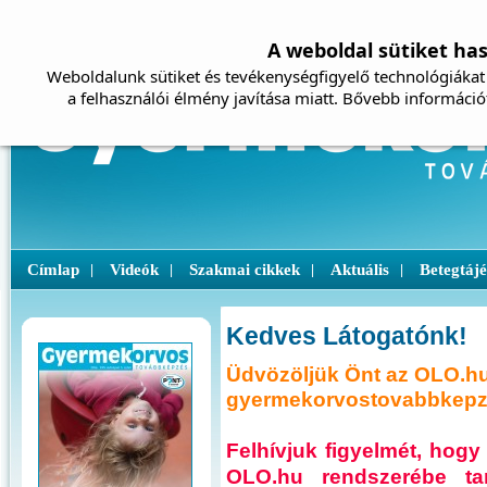
A weboldal sütiket ha
Weboldalunk sütiket és tevékenységfigyelő technológiákat 
a felhasználói élmény javítása miatt. Bővebb információ
Címlap
Videók
Szakmai cikkek
Aktuális
Betegtáj
|
|
|
|
Kedves Látogatónk!
Üdvözöljük Önt az OLO.hu
gyermekorvostovabbkepze
Felhívjuk figyelmét, ho
OLO.hu rendszerébe ta