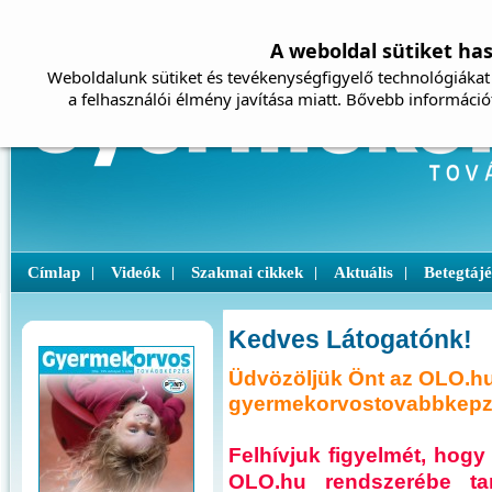
A weboldal sütiket ha
Weboldalunk sütiket és tevékenységfigyelő technológiákat 
a felhasználói élmény javítása miatt. Bővebb információ
Címlap
Videók
Szakmai cikkek
Aktuális
Betegtáj
|
|
|
|
Kedves Látogatónk!
Üdvözöljük Önt az OLO.hu
gyermekorvostovabbkepze
Felhívjuk figyelmét, ho
OLO.hu rendszerébe ta