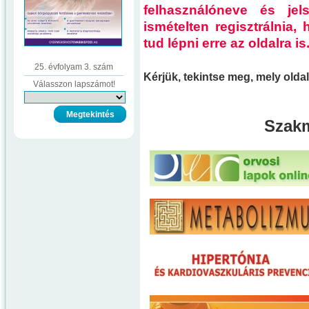
felhasználóneve és je
ismételten regisztrálnia
tud lépni erre az oldalra is
25. évfolyam 3. szám
Kérjük, tekintse meg, mely old
Válasszon lapszámot!
Szakm