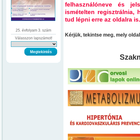
felhasználóneve és je
ismételten regisztrálnia
tud lépni erre az oldalra is
25. évfolyam 3. szám
Kérjük, tekintse meg, mely old
Válasszon lapszámot!
Szakm