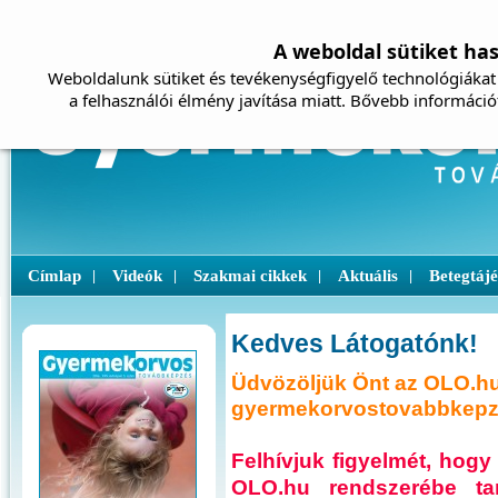
A weboldal sütiket ha
Weboldalunk sütiket és tevékenységfigyelő technológiákat 
a felhasználói élmény javítása miatt. Bővebb információ
Címlap
Videók
Szakmai cikkek
Aktuális
Betegtáj
|
|
|
|
Kedves Látogatónk!
Üdvözöljük Önt az OLO.hu
gyermekorvostovabbkepze
Felhívjuk figyelmét, ho
OLO.hu rendszerébe ta