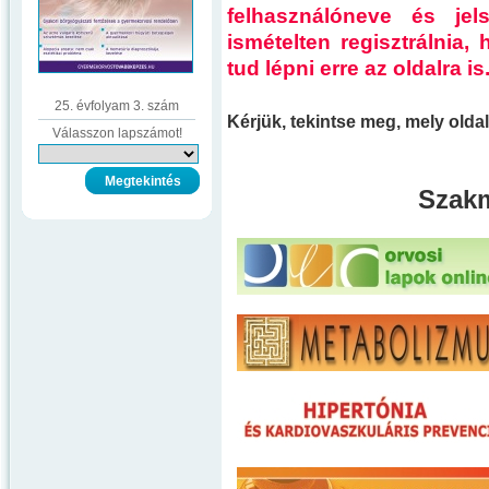
felhasználóneve és je
ismételten regisztrálnia
tud lépni erre az oldalra is
25. évfolyam 3. szám
Kérjük, tekintse meg, mely old
Válasszon lapszámot!
Szakm